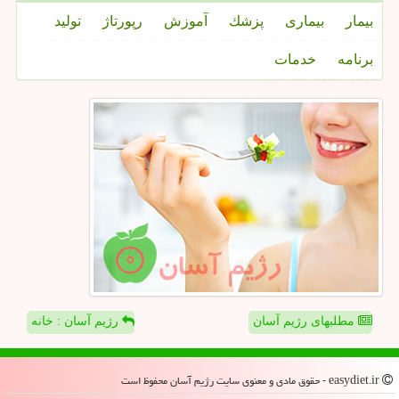
بیمار
بیماری
پزشك
آموزش
رپورتاژ
تولید
برنامه
خدمات
مطلبهای رژیم آسان
رژیم آسان : خانه
easydiet.ir - حقوق مادی و معنوی سایت رژیم آسان محفوظ است