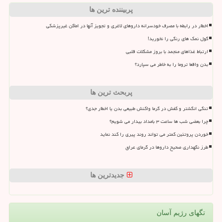
پربیننده ترین ها
اخطار در رابطه با مصرف خودسرانه داروهای لاغری و تجویز آنها در اماکن غیرپزشکی
گول نمک های رنگی را نخورید!
ارتباط غذاهای منجمد با بروز مشکلات قلبی
بدن واقعا تروما را به خاطر می سپارد؟
پربحث ترین ها
تنگی انگشتر و کفش در گرما واکنش طبیعی بدن یا اخطار جدی؟
چرا بعضی شب ها ساعت ۳ بامداد بیدار می شویم؟
خوردن پروتئین کمتر می تواند روند پیری را کند نماید
طرز نگهداری صحیح داروها در گرمای عراق
جدیدترین ها
تگهای رژیم آسان