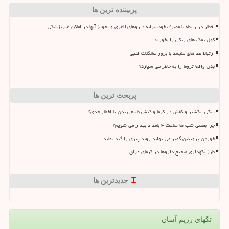
پربیننده ترین ها
اخطار در رابطه با مصرف خودسرانه داروهای لاغری و تجویز آنها در اماکن غیرپزشکی
گول نمک های رنگی را نخورید!
ارتباط غذاهای منجمد با بروز مشکلات قلبی
بدن واقعا تروما را به خاطر می سپارد؟
پربحث ترین ها
تنگی انگشتر و کفش در گرما واکنش طبیعی بدن یا اخطار جدی؟
چرا بعضی شب ها ساعت ۳ بامداد بیدار می شویم؟
خوردن پروتئین کمتر می تواند روند پیری را کند نماید
طرز نگهداری صحیح داروها در گرمای عراق
جدیدترین ها
تگهای رژیم آسان