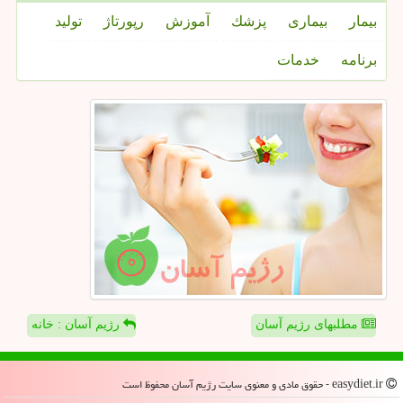
بیمار
بیماری
پزشك
آموزش
رپورتاژ
تولید
برنامه
خدمات
مطلبهای رژیم آسان
رژیم آسان : خانه
easydiet.ir - حقوق مادی و معنوی سایت رژیم آسان محفوظ است