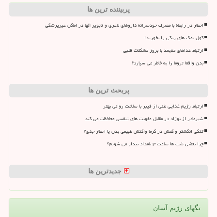
پربیننده ترین ها
اخطار در رابطه با مصرف خودسرانه داروهای لاغری و تجویز آنها در اماکن غیرپزشکی
گول نمک های رنگی را نخورید!
ارتباط غذاهای منجمد با بروز مشکلات قلبی
بدن واقعا تروما را به خاطر می سپارد؟
پربحث ترین ها
ارتباط رژیم غذایی غنی از فیبر با سلامت روانی بهتر
شیرمادر از نوزاد در مقابل عفونت های تنفسی محافظت می کند
تنگی انگشتر و کفش در گرما واکنش طبیعی بدن یا اخطار جدی؟
چرا بعضی شب ها ساعت ۳ بامداد بیدار می شویم؟
جدیدترین ها
تگهای رژیم آسان