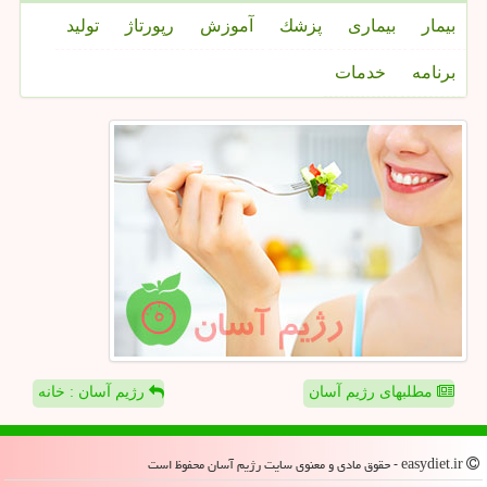
بیمار
بیماری
پزشك
آموزش
رپورتاژ
تولید
برنامه
خدمات
مطلبهای رژیم آسان
رژیم آسان : خانه
easydiet.ir - حقوق مادی و معنوی سایت رژیم آسان محفوظ است