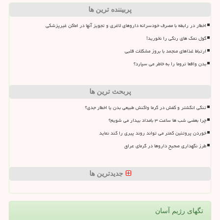
پربیننده ترین ها
اخطار در رابطه با مصرف خودسرانه داروهای لاغری و تجویز آنها در اماکن غیرپزشکی
گول نمک های رنگی را نخورید!
ارتباط غذاهای منجمد با بروز مشکلات قلبی
بدن واقعا تروما را به خاطر می سپارد؟
پربحث ترین ها
تنگی انگشتر و کفش در گرما واکنش طبیعی بدن یا اخطار جدی؟
چرا بعضی شب ها ساعت ۳ بامداد بیدار می شویم؟
خوردن پروتئین کمتر می تواند روند پیری را کند نماید
طرز نگهداری صحیح داروها در گرمای عراق
جدیدترین ها
تگهای رژیم آسان