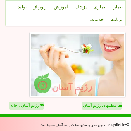
بیمار
بیماری
پزشك
آموزش
رپورتاژ
تولید
برنامه
خدمات
مطلبهای رژیم آسان
رژیم آسان : خانه
easydiet.ir - حقوق مادی و معنوی سایت رژیم آسان محفوظ است