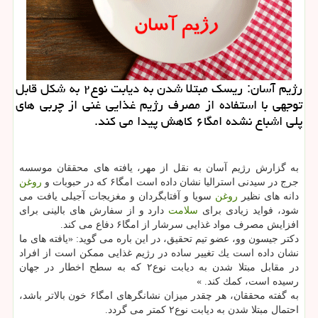
رژیم آسان: ریسك مبتلا شدن به دیابت نوع۲ به شكل قابل
توجهی با استفاده از مصرف رژیم غذایی غنی از چربی های
پلی اشباع نشده امگا۶ كاهش پیدا می كند.
به گزارش رژیم آسان به نقل از مهر، یافته های محققان موسسه
جرج در سیدنی استرالیا نشان داده است امگا۶ كه در حبوبات و
روغن
دانه های نظیر
روغن
سویا و آفتابگردان و مغزیجات آجیلی یافت می
شود، فواید زیادی برای
سلامت
دارد و از سفارش های بالینی برای
افزایش مصرف مواد غذایی سرشار از امگا۶ دفاع می كند.
دكتر جیسون وو، عضو تیم تحقیق، در این باره می گوید: «یافته های ما
نشان داده است یك تغییر ساده در رژیم غذایی ممكن است از افراد
در مقابل مبتلا شدن به دیابت نوع۲ كه به سطح اخطار در جهان
رسیده است، كمك كند. »
به گفته محققان، هر چقدر میزان نشانگرهای امگا۶ خون بالاتر باشد،
احتمال مبتلا شدن به دیابت نوع۲ كمتر می گردد.