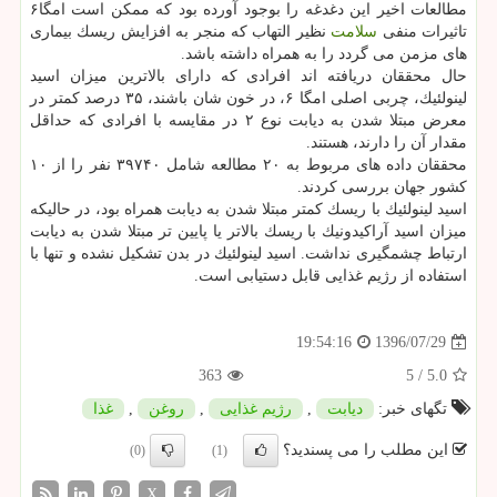
مطالعات اخیر این دغدغه را بوجود آورده بود كه ممكن است امگا۶
تاثیرات منفی
سلامت
نظیر التهاب كه منجر به افزایش ریسك بیماری
های مزمن می گردد را به همراه داشته باشد.
حال محققان دریافته اند افرادی كه دارای بالاترین میزان اسید
لینولئیك، چربی اصلی امگا ۶، در خون شان باشند، ۳۵ درصد كمتر در
معرض مبتلا شدن به دیابت نوع ۲ در مقایسه با افرادی كه حداقل
مقدار آن را دارند، هستند.
محققان داده های مربوط به ۲۰ مطالعه شامل ۳۹۷۴۰ نفر را از ۱۰
كشور جهان بررسی كردند.
اسید لینولئیك با ریسك كمتر مبتلا شدن به دیابت همراه بود، در حالیكه
میزان اسید آراكیدونیك با ریسك بالاتر یا پایین تر مبتلا شدن به دیابت
ارتباط چشمگیری نداشت. اسید لینولئیك در بدن تشكیل نشده و تنها با
استفاده از رژیم غذایی قابل دستیابی است.
1396/07/29
19:54:16
363
5
/
5.0
تگهای خبر:
دیابت
,
رژیم غذایی
,
روغن
,
غذا
این مطلب را می پسندید؟
(0)
(1)
X