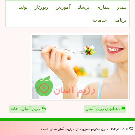
بیمار
بیماری
پزشك
آموزش
رپورتاژ
تولید
برنامه
خدمات
مطلبهای رژیم آسان
رژیم آسان : خانه
easydiet.ir - حقوق مادی و معنوی سایت رژیم آسان محفوظ است