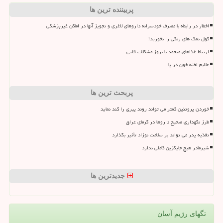
پربیننده ترین ها
اخطار در رابطه با مصرف خودسرانه داروهای لاغری و تجویز آنها در اماکن غیرپزشکی
گول نمک های رنگی را نخورید!
ارتباط غذاهای منجمد با بروز مشکلات قلبی
علایم لخته خون در پا
پربحث ترین ها
خوردن پروتئین کمتر می تواند روند پیری را کند نماید
طرز نگهداری صحیح داروها در گرمای عراق
تغذیه پدر می تواند بر سلامت نوزاد تأثیر بگذارد
شیرمادر هیچ جایگزین کاملی ندارد
جدیدترین ها
تگهای رژیم آسان