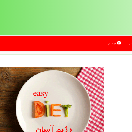
ش
درمان