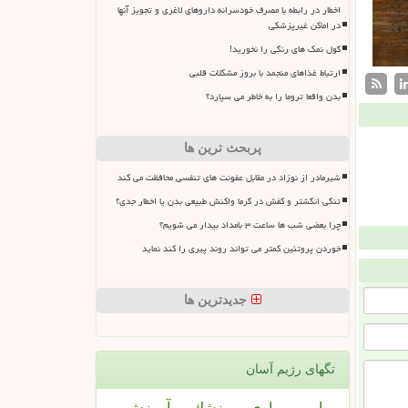
اخطار در رابطه با مصرف خودسرانه داروهای لاغری و تجویز آنها
در اماکن غیرپزشکی
گول نمک های رنگی را نخورید!
ارتباط غذاهای منجمد با بروز مشکلات قلبی
بدن واقعا تروما را به خاطر می سپارد؟
پربحث ترین ها
شیرمادر از نوزاد در مقابل عفونت های تنفسی محافظت می کند
تنگی انگشتر و کفش در گرما واکنش طبیعی بدن یا اخطار جدی؟
چرا بعضی شب ها ساعت ۳ بامداد بیدار می شویم؟
خوردن پروتئین کمتر می تواند روند پیری را کند نماید
جدیدترین ها
تگهای رژیم آسان
بیمار
بیماری
پزشك
آموزش