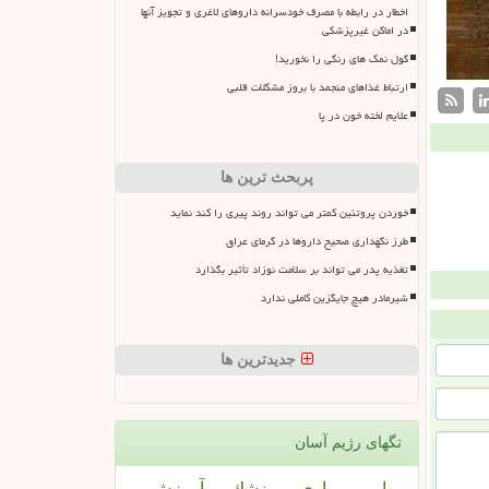
اخطار در رابطه با مصرف خودسرانه داروهای لاغری و تجویز آنها
در اماکن غیرپزشکی
گول نمک های رنگی را نخورید!
ارتباط غذاهای منجمد با بروز مشکلات قلبی
علایم لخته خون در پا
پربحث ترین ها
خوردن پروتئین کمتر می تواند روند پیری را کند نماید
طرز نگهداری صحیح داروها در گرمای عراق
تغذیه پدر می تواند بر سلامت نوزاد تأثیر بگذارد
شیرمادر هیچ جایگزین کاملی ندارد
جدیدترین ها
تگهای رژیم آسان
بیمار
بیماری
پزشك
آموزش