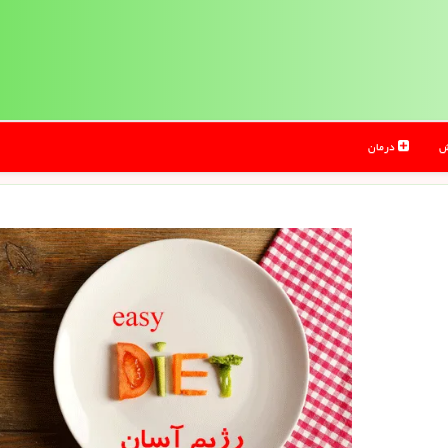
ش
درمان