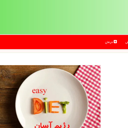
ش
درمان