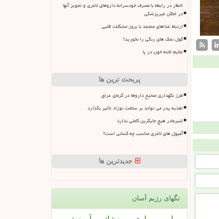
اخطار در رابطه با مصرف خودسرانه داروهای لاغری و تجویز آنها
در اماکن غیرپزشکی
ارتباط غذاهای منجمد با بروز مشکلات قلبی
گول نمک های رنگی را نخورید!
علایم لخته خون در پا
پربحث ترین ها
طرز نگهداری صحیح داروها در گرمای عراق
تغذیه پدر می تواند بر سلامت نوزاد تأثیر بگذارد
شیرمادر هیچ جایگزین کاملی ندارد
آمپول های لاغری مناسب چه کسانی است؟
جدیدترین ها
تگهای رژیم آسان
بیمار
بیماری
پزشك
آموزش