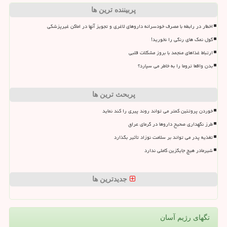
پربیننده ترین ها
اخطار در رابطه با مصرف خودسرانه داروهای لاغری و تجویز آنها در اماکن غیرپزشکی
گول نمک های رنگی را نخورید!
ارتباط غذاهای منجمد با بروز مشکلات قلبی
بدن واقعا تروما را به خاطر می سپارد؟
پربحث ترین ها
خوردن پروتئین کمتر می تواند روند پیری را کند نماید
طرز نگهداری صحیح داروها در گرمای عراق
تغذیه پدر می تواند بر سلامت نوزاد تأثیر بگذارد
شیرمادر هیچ جایگزین کاملی ندارد
جدیدترین ها
تگهای رژیم آسان