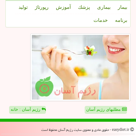
بیمار
بیماری
پزشك
آموزش
رپورتاژ
تولید
برنامه
خدمات
مطلبهای رژیم آسان
رژیم آسان : خانه
easydiet.ir - حقوق مادی و معنوی سایت رژیم آسان محفوظ است