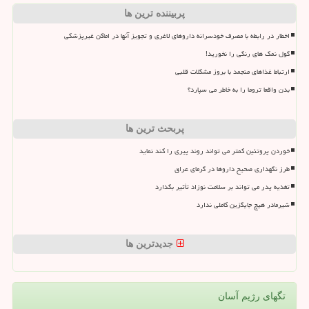
پربیننده ترین ها
اخطار در رابطه با مصرف خودسرانه داروهای لاغری و تجویز آنها در اماکن غیرپزشکی
گول نمک های رنگی را نخورید!
ارتباط غذاهای منجمد با بروز مشکلات قلبی
بدن واقعا تروما را به خاطر می سپارد؟
پربحث ترین ها
خوردن پروتئین کمتر می تواند روند پیری را کند نماید
طرز نگهداری صحیح داروها در گرمای عراق
تغذیه پدر می تواند بر سلامت نوزاد تأثیر بگذارد
شیرمادر هیچ جایگزین کاملی ندارد
جدیدترین ها
تگهای رژیم آسان