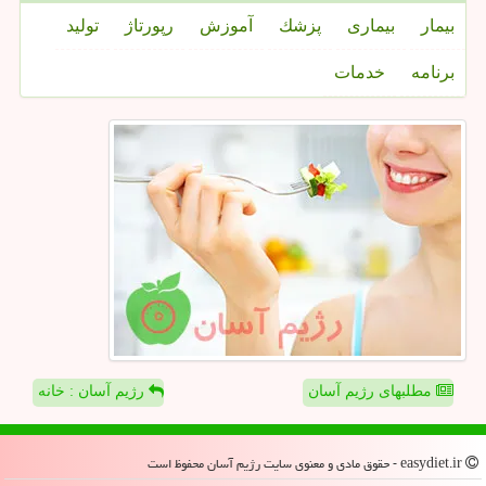
بیمار
بیماری
پزشك
آموزش
رپورتاژ
تولید
برنامه
خدمات
مطلبهای رژیم آسان
رژیم آسان : خانه
easydiet.ir - حقوق مادی و معنوی سایت رژیم آسان محفوظ است