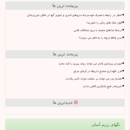
پربیننده ترین ها
اخطار در رابطه با مصرف خودسرانه داروهای لاغری و تجویز آنها در اماکن غیرپزشکی
گول نمک های رنگی را نخورید!
ارتباط غذاهای منجمد با بروز مشکلات قلبی
بدن واقعا تروما را به خاطر می سپارد؟
پربحث ترین ها
خوردن پروتئین کمتر می تواند روند پیری را کند نماید
طرز نگهداری صحیح داروها در گرمای عراق
تغذیه پدر می تواند بر سلامت نوزاد تأثیر بگذارد
شیرمادر هیچ جایگزین کاملی ندارد
جدیدترین ها
تگهای رژیم آسان