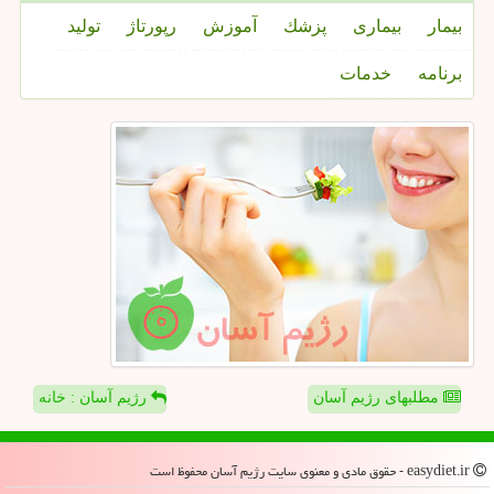
بیمار
بیماری
پزشك
آموزش
رپورتاژ
تولید
برنامه
خدمات
مطلبهای رژیم آسان
رژیم آسان : خانه
easydiet.ir - حقوق مادی و معنوی سایت رژیم آسان محفوظ است