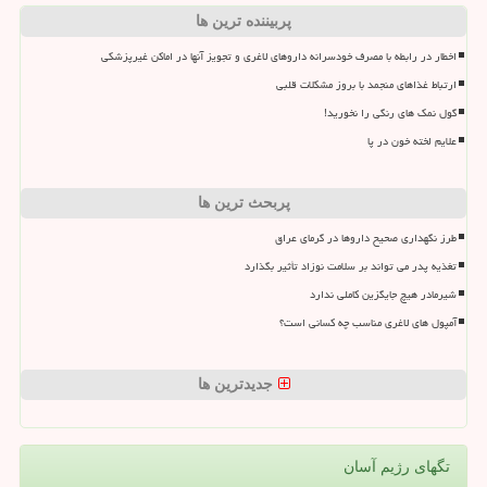
پربیننده ترین ها
اخطار در رابطه با مصرف خودسرانه داروهای لاغری و تجویز آنها در اماکن غیرپزشکی
ارتباط غذاهای منجمد با بروز مشکلات قلبی
گول نمک های رنگی را نخورید!
علایم لخته خون در پا
پربحث ترین ها
طرز نگهداری صحیح داروها در گرمای عراق
تغذیه پدر می تواند بر سلامت نوزاد تأثیر بگذارد
شیرمادر هیچ جایگزین کاملی ندارد
آمپول های لاغری مناسب چه کسانی است؟
جدیدترین ها
تگهای رژیم آسان