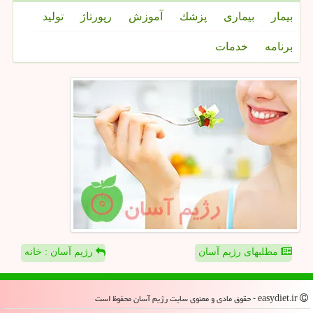
بیمار
بیماری
پزشك
آموزش
رپورتاژ
تولید
برنامه
خدمات
مطلبهای رژیم آسان
رژیم آسان : خانه
easydiet.ir - حقوق مادی و معنوی سایت رژیم آسان محفوظ است