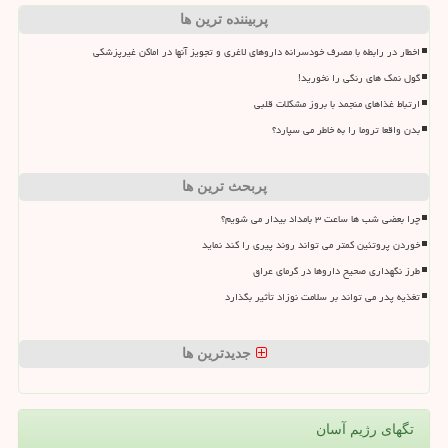
پربیننده ترین ها
اخطار در رابطه با مصرف خودسرانه داروهای لاغری و تجویز آنها در اماکن غیرپزشکی
گول نمک های رنگی را نخورید!
ارتباط غذاهای منجمد با بروز مشکلات قلبی
بدن واقعا تروما را به خاطر می سپارد؟
پربحث ترین ها
چرا بعضی شب ها ساعت ۳ بامداد بیدار می شویم؟
خوردن پروتئین کمتر می تواند روند پیری را کند نماید
طرز نگهداری صحیح داروها در گرمای عراق
تغذیه پدر می تواند بر سلامت نوزاد تأثیر بگذارد
جدیدترین ها
تگهای رژیم آسان