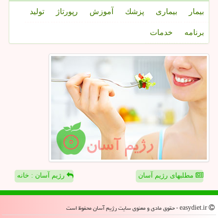
بیمار
بیماری
پزشك
آموزش
رپورتاژ
تولید
برنامه
خدمات
مطلبهای رژیم آسان
رژیم آسان : خانه
easydiet.ir - حقوق مادی و معنوی سایت رژیم آسان محفوظ است