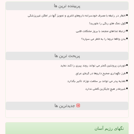
پربیننده ترین ها
اخطار در رابطه با مصرف خودسرانه داروهای لاغری و تجویز آنها در اماکن غیرپزشکی
گول نمک های رنگی را نخورید!
ارتباط غذاهای منجمد با بروز مشکلات قلبی
بدن واقعا تروما را به خاطر می سپارد؟
پربحث ترین ها
خوردن پروتئین کمتر می تواند روند پیری را کند نماید
طرز نگهداری صحیح داروها در گرمای عراق
تغذیه پدر می تواند بر سلامت نوزاد تأثیر بگذارد
شیرمادر هیچ جایگزین کاملی ندارد
جدیدترین ها
تگهای رژیم آسان