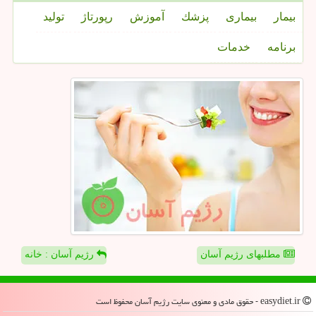
بیمار
بیماری
پزشك
آموزش
رپورتاژ
تولید
برنامه
خدمات
مطلبهای رژیم آسان
رژیم آسان : خانه
easydiet.ir - حقوق مادی و معنوی سایت رژیم آسان محفوظ است