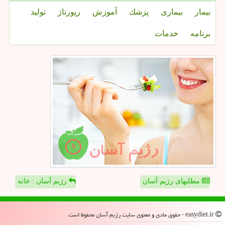
بیمار
بیماری
پزشك
آموزش
رپورتاژ
تولید
برنامه
خدمات
مطلبهای رژیم آسان
رژیم آسان : خانه
easydiet.ir - حقوق مادی و معنوی سایت رژیم آسان محفوظ است