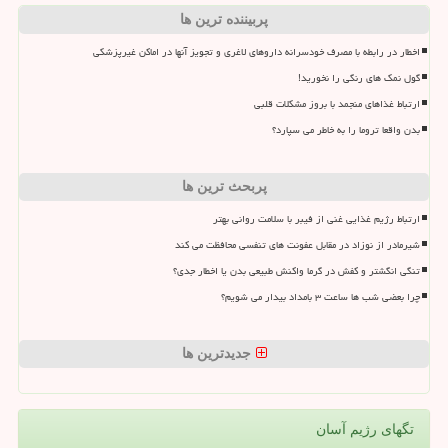
پربیننده ترین ها
اخطار در رابطه با مصرف خودسرانه داروهای لاغری و تجویز آنها در اماکن غیرپزشکی
گول نمک های رنگی را نخورید!
ارتباط غذاهای منجمد با بروز مشکلات قلبی
بدن واقعا تروما را به خاطر می سپارد؟
پربحث ترین ها
ارتباط رژیم غذایی غنی از فیبر با سلامت روانی بهتر
شیرمادر از نوزاد در مقابل عفونت های تنفسی محافظت می کند
تنگی انگشتر و کفش در گرما واکنش طبیعی بدن یا اخطار جدی؟
چرا بعضی شب ها ساعت ۳ بامداد بیدار می شویم؟
جدیدترین ها
تگهای رژیم آسان