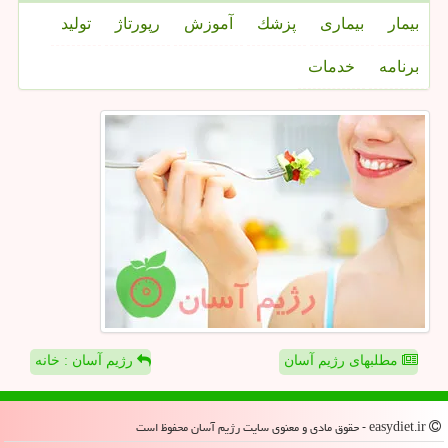
بیمار
بیماری
پزشك
آموزش
رپورتاژ
تولید
برنامه
خدمات
مطلبهای رژیم آسان
رژیم آسان : خانه
easydiet.ir - حقوق مادی و معنوی سایت رژیم آسان محفوظ است