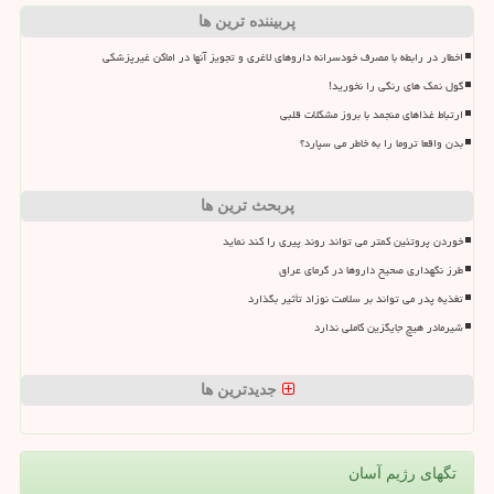
پربیننده ترین ها
اخطار در رابطه با مصرف خودسرانه داروهای لاغری و تجویز آنها در اماکن غیرپزشکی
گول نمک های رنگی را نخورید!
ارتباط غذاهای منجمد با بروز مشکلات قلبی
بدن واقعا تروما را به خاطر می سپارد؟
پربحث ترین ها
خوردن پروتئین کمتر می تواند روند پیری را کند نماید
طرز نگهداری صحیح داروها در گرمای عراق
تغذیه پدر می تواند بر سلامت نوزاد تأثیر بگذارد
شیرمادر هیچ جایگزین کاملی ندارد
جدیدترین ها
تگهای رژیم آسان