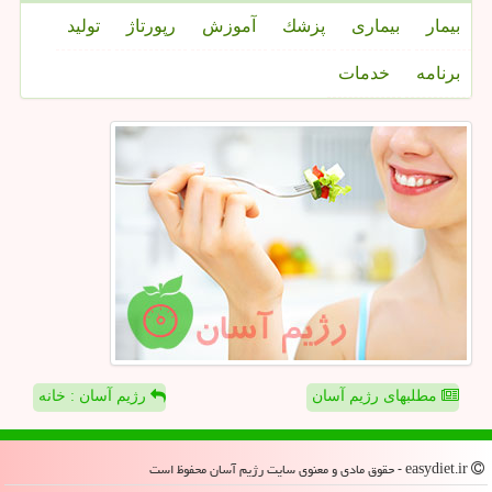
بیمار
بیماری
پزشك
آموزش
رپورتاژ
تولید
برنامه
خدمات
مطلبهای رژیم آسان
رژیم آسان : خانه
easydiet.ir - حقوق مادی و معنوی سایت رژیم آسان محفوظ است