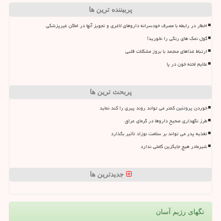
پربیننده ترین ها
اخطار در رابطه با مصرف خودسرانه داروهای لاغری و تجویز آنها در اماکن غیرپزشکی
گول نمک های رنگی را نخورید!
ارتباط غذاهای منجمد با بروز مشکلات قلبی
علایم لخته خون در پا
پربحث ترین ها
خوردن پروتئین کمتر می تواند روند پیری را کند نماید
طرز نگهداری صحیح داروها در گرمای عراق
تغذیه پدر می تواند بر سلامت نوزاد تأثیر بگذارد
شیرمادر هیچ جایگزین کاملی ندارد
جدیدترین ها
تگهای رژیم آسان