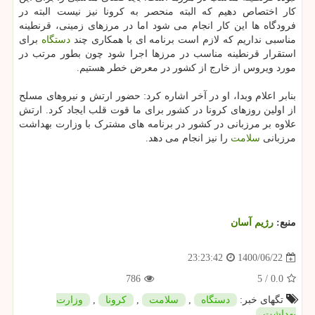
کار اختصاص دهیم که البته منحصر به کرونا نیز نیست البته در
فرودگاه ها این کار انجام می شود اما در مرزهای زمینی، قرنطینه
مناسبی نداریم که لازم است برنامه ای با همکاری چند
دستگاه
برای
استقرار قرنطینه مناسب در مرزها اجرا شود چون بطور مرتب در
مورد ویروس از خارج از کشور در معرض خطر هستیم.
بنابر اعلام وبدا، او در آخر اشاره کرد: حضور ارتش و نیروهای مسلح
از اولین روزهای کرونا در کشور برای ما قوت قلب ایجاد کرد. ارتش
علاوه بر مرزبانی در کشور در برنامه های مشترک با وزارت بهداشت
مرزبانی
سلامت
را نیز انجام می دهد.
منبع:
رژیم آسان
1400/06/22
23:23:42
786
5
/
0.0
تگهای خبر:
دستگاه
,
سلامت
,
كرونا
,
وزارت
بهداشت