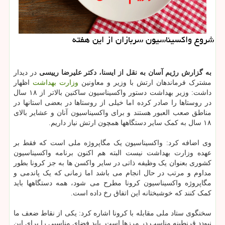
شروع واکسیناسیون سربازان از این هفته
به گزارش رژیم آسان به نقل از ایسنا، دکتر علیرضا رییسی
در دیدار
مشترک فرماندهان ارتش با وزیر و معاونین
وزارت بهداشت
اظهار
داشت: وزیر بهداشت دستور واکسیناسیون ساکنین بالاتر از ۱۸ سال
در روستاها را صادر کرده اما خیلی از روستاها در بعضی استانها در
مناطق صعب العبور هستند و برای واکسیناسیون آنان و عشایر بالای
۱۸ سال به کمک سایر دستگاهها همچون ارتش نیاز داریم.
وی اضافه کرد: واکسیناسیون یک مگاپروژه ملی است که فقط بر
عهده وزارت بهداشت نیست البته هم اکنون برنامه واکسیناسیون
کشوری بعنوان یک وظیفه ذاتی در سایر واکسن ها به جز کرونا بطور
مداوم و مرتب در حال انجام می باشد اما زمانی که یک پاندمی و
مگاپروژه واکسیناسیون کرونا مطرح می شود، همه دستگاهها باید
کمک کنند که خوشبختانه این اتفاق رخ داده است.
سخنگوی ستاد ملی مقابله با کرونا اشاره کرد: یکی از نقاط ضعف ما
نبودد قرنطینه مناسب در مرزها است. باید فضای مناسبی را برای این