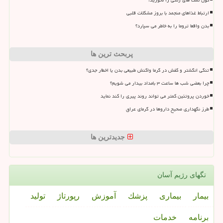
گول نمک های رنگی را نخورید!
ارتباط غذاهای منجمد با بروز مشکلات قلبی
بدن واقعا تروما را به خاطر می سپارد؟
پربحث ترین ها
تنگی انگشتر و کفش در گرما واکنش طبیعی بدن یا اخطار جدی؟
چرا بعضی شب ها ساعت ۳ بامداد بیدار می شویم؟
خوردن پروتئین کمتر می تواند روند پیری را کند نماید
طرز نگهداری صحیح داروها در گرمای عراق
جدیدترین ها
تگهای رژیم آسان
بیمار
بیماری
پزشك
آموزش
رپورتاژ
تولید
برنامه
خدمات