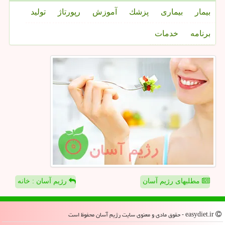
بیمار
بیماری
پزشك
آموزش
رپورتاژ
تولید
برنامه
خدمات
مطلبهای رژیم آسان
رژیم آسان : خانه
easydiet.ir - حقوق مادی و معنوی سایت رژیم آسان محفوظ است