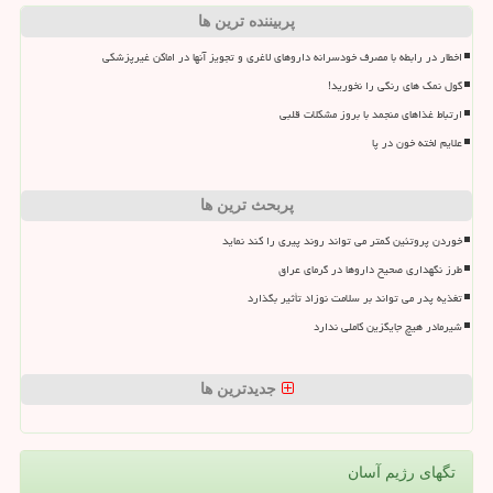
پربیننده ترین ها
اخطار در رابطه با مصرف خودسرانه داروهای لاغری و تجویز آنها در اماکن غیرپزشکی
گول نمک های رنگی را نخورید!
ارتباط غذاهای منجمد با بروز مشکلات قلبی
علایم لخته خون در پا
پربحث ترین ها
خوردن پروتئین کمتر می تواند روند پیری را کند نماید
طرز نگهداری صحیح داروها در گرمای عراق
تغذیه پدر می تواند بر سلامت نوزاد تأثیر بگذارد
شیرمادر هیچ جایگزین کاملی ندارد
جدیدترین ها
تگهای رژیم آسان