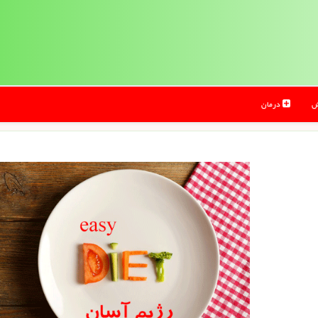
ش
درمان