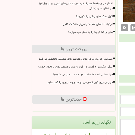
اخطار در رابطه با مصرف خودسرانه داروهای لاغری و تجویز آنها
در اماکن غیرپزشکی
گول نمک های رنگی را نخورید!
ارتباط غذاهای منجمد با بروز مشکلات قلبی
بدن واقعا تروما را به خاطر می سپارد؟
پربحث ترین ها
شیرمادر از نوزاد در مقابل عفونت های تنفسی محافظت می کند
تنگی انگشتر و کفش در گرما واکنش طبیعی بدن یا اخطار جدی؟
چرا بعضی شب ها ساعت ۳ بامداد بیدار می شویم؟
خوردن پروتئین کمتر می تواند روند پیری را کند نماید
جدیدترین ها
تگهای رژیم آسان
بیمار
بیماری
پزشك
آموزش