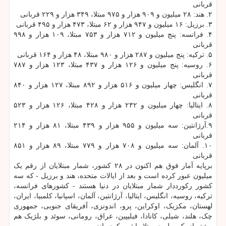
قربانی
۲. هند: ۲۸ میلیون و ۹۰۹ هزار و ۹۷۵ مبتلا، ۳۴۹ هزار و ۲۲۹ قربانی
۳. برزیل: ۱۶ میلیون و ۹۴۷ هزار و ۶۲ مبتلا، ۴۷۳ هزار و ۴۹۵ قربانی
۴. فرانسه: پنج میلیون و ۷۱۲ هزار و ۷۵۳ مبتلا، ۱۰۹ هزار و ۹۹۸
قربانی
۵. ترکیه: پنج میلیون و ۲۸۷ هزار و ۹۸۰ مبتلا، ۴۸ هزار و ۱۶۴ قربانی
۶. روسیه: پنج میلیون و ۱۲۶ هزار و ۴۳۷ مبتلا، ۱۲۳ هزار و ۷۸۷
قربانی
۷. انگلیس: چهار میلیون و ۵۱۶ هزار و ۸۹۲ مبتلا، ۱۲۷ هزار و ۸۴۰
قربانی
۸. ایتالیا: چهار میلیون و ۲۳۲ هزار و ۴۲۸ مبتلا، ۱۲۶ هزار و ۵۲۳
قربانی
۹.آرژانتین: سه میلیون و ۹۵۵ هزار و ۴۳۹ مبتلا، ۸۱ هزار و ۲۱۴
قربانی
۱۰. آلمان: سه میلیون و ۷۰۸ هزار و ۷۷۹ مبتلا، ۸۹ هزار و ۸۵۱
قربانی
برپایه آمار فوق هم اکنون در ۲۸ کشور، شمار مبتلایان از رقم یک
میلیون عبور کرده است و بعد از ایالات متحده، هند و برزیل - که سه
کشور رکورددار شمار مبتلایان در دنیا هستند - کشورهای فرانسه،
ترکیه، روسیه، انگلیس، ایتالیا، آرژانتین، آلمان، اسپانیا، کلمبیا، ایران،
لهستان، مکزیک، اوکراین، پرو، اندونزی، آفریقای جنوبی، جمهوری
چک، هلند، شیلی، کانادا، فیلیپین، عراق، رومانی، سوئد و بلژیک هم