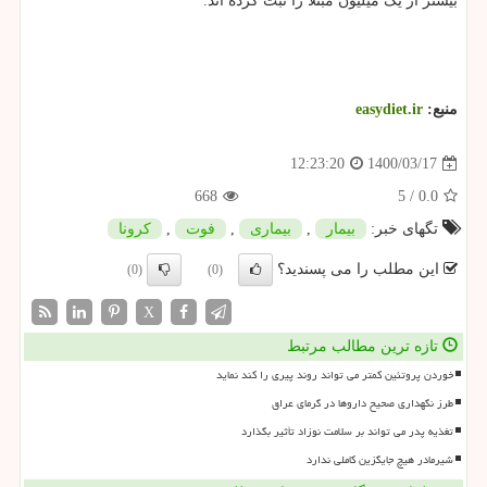
بیشتر از یک میلیون مبتلا را ثبت کرده اند.
منبع:
easydiet.ir
1400/03/17
12:23:20
668
5
/
0.0
تگهای خبر:
بیمار
,
بیماری
,
فوت
,
كرونا
این مطلب را می پسندید؟
(0)
(0)
X
تازه ترین مطالب مرتبط
خوردن پروتئین کمتر می تواند روند پیری را کند نماید
طرز نگهداری صحیح داروها در گرمای عراق
تغذیه پدر می تواند بر سلامت نوزاد تأثیر بگذارد
شیرمادر هیچ جایگزین کاملی ندارد