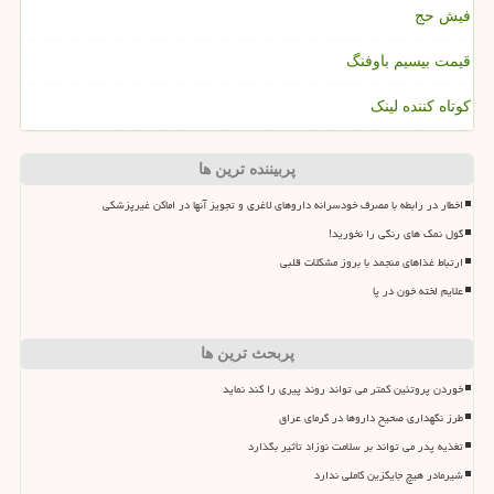
فیش حج
قیمت بیسیم باوفنگ
کوتاه کننده لینک
پربیننده ترین ها
اخطار در رابطه با مصرف خودسرانه داروهای لاغری و تجویز آنها در اماکن غیرپزشکی
گول نمک های رنگی را نخورید!
ارتباط غذاهای منجمد با بروز مشکلات قلبی
علایم لخته خون در پا
پربحث ترین ها
خوردن پروتئین کمتر می تواند روند پیری را کند نماید
طرز نگهداری صحیح داروها در گرمای عراق
تغذیه پدر می تواند بر سلامت نوزاد تأثیر بگذارد
شیرمادر هیچ جایگزین کاملی ندارد