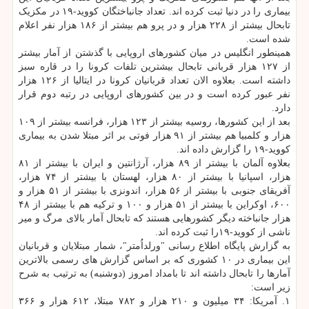
بیماری را در دنیا ثبت کرده اند. تعداد جانباختگان کووید-۱۹ در مکزیک
تابحال بیشتر از ۲۲۸ هزار و در پرو هم بیشتر از ۱۸۶ هزار نفر اعلام
شده است.
همینطور انگلیس در میان کشورهای اروپایی با گذشتن از آمار بیشتر
از ۱۲۷ هزار قربانی تابحال بیشترین تلفات کرونا را در قاره سبز
داشته است. بعلاوه الان تعداد قربانیان کرونا در ایتالیا از ۱۲۶ هزار
نفر عبور کرده است و در بین کشورهای اروپایی در رتبه دوم قرار
دارد.
بعد از این کشورها، روسیه بیشتر از ۱۲۳ هزار، فرانسه بیشتر از ۱۰۹
هزار و کلمبیا هم بیشتر از ۹۱ هزار فوتی بر اثر مبتلا شدن به بیماری
کووید-۱۹ را گزارش داده اند.
بعلاوه آلمان با بیشتر از ۸۹ هزار، آرژانتین و ایران با بیشتر از ۸۱
هزار، اسپانیا با بیشتر از ۸۰ هزار، لهستان با بیشتر از ۷۴ هزار،
آفریقای جنوبی با بیشتر از ۵۶ هزار، اندونزی با بیشتر از ۵۱ هزار و
۶۰۰، اوکراین با بیشتر از ۵۱ هزار و ۱۰۰ و ترکیه هم با بیشتر از ۴۸
هزار جانباخته دیگر کشورهایی هستند که تابحال آمار بالای مرگ و میر
ناشی از کووید-۱۹را ثبت کرده اند.
به گزارش پایگاه اطلاع رسانی "ورلداُمتر"، شمار مبتلایان و قربانیان
این بیماری در ۱۰ کشوری که بر اساس گزارش های رسمی بالاترین
آمارها را تابحال داشته اند تا بامداد امروز (دوشنبه) به ترتیب به شرح
زیر است:
۱. آمریکا: ۳۴ میلیون و ۲۱۰ هزار و ۷۸۲ مبتلا، ۶۱۲ هزار و ۳۶۶