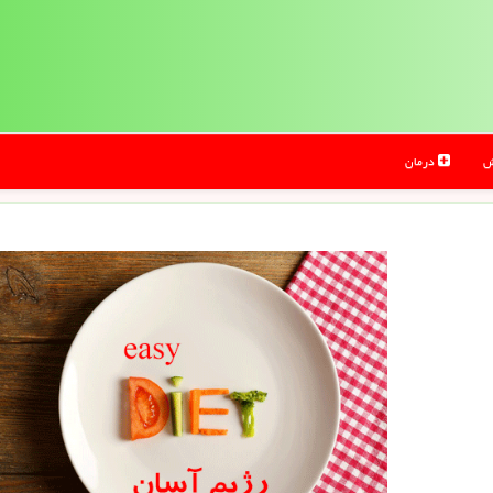
ش
درمان