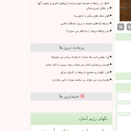
اخطار در رابطه با مصرف خودسرانه داروهای لاغری و تجویز آنها
در اماکن غیرپزشکی
گول نمک های رنگی را نخورید!
ارتباط غذاهای منجمد با بروز مشکلات قلبی
بدن واقعا تروما را به خاطر می سپارد؟
پربحث ترین ها
چرا بعضی شب ها ساعت ۳ بامداد بیدار می شویم؟
خوردن پروتئین کمتر می تواند روند پیری را کند نماید
طرز نگهداری صحیح داروها در گرمای عراق
تغذیه پدر می تواند بر سلامت نوزاد تأثیر بگذارد
جدیدترین ها
تگهای رژیم آسان
بیمار
بیماری
پزشك
آموزش