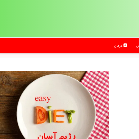
ش
درمان