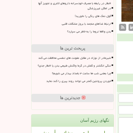
اخطار در رابطه با مصرف خودسرانه داروهای لاغری و تجویز آنها
در اماکن غیرپزشکی
گول نمک های رنگی را نخورید!
ارتباط غذاهای منجمد با بروز مشکلات قلبی
بدن واقعا تروما را به خاطر می سپارد؟
پربحث ترین ها
شیرمادر از نوزاد در مقابل عفونت های تنفسی محافظت می کند
تنگی انگشتر و کفش در گرما واکنش طبیعی بدن یا اخطار جدی؟
چرا بعضی شب ها ساعت ۳ بامداد بیدار می شویم؟
خوردن پروتئین کمتر می تواند روند پیری را کند نماید
جدیدترین ها
تگهای رژیم آسان
بیمار
بیماری
پزشك
آموزش