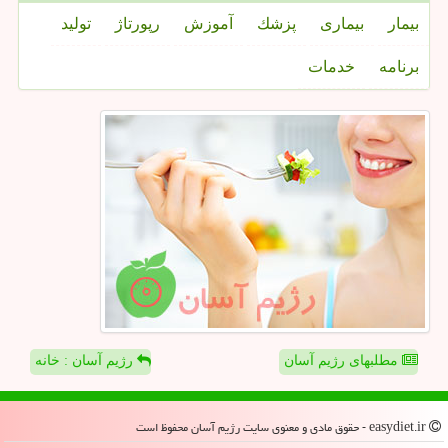
بیمار
بیماری
پزشك
آموزش
رپورتاژ
تولید
برنامه
خدمات
مطلبهای رژیم آسان
رژیم آسان : خانه
easydiet.ir - حقوق مادی و معنوی سایت رژیم آسان محفوظ است