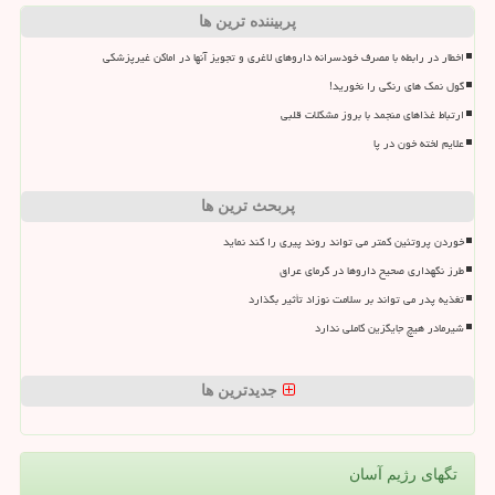
پربیننده ترین ها
اخطار در رابطه با مصرف خودسرانه داروهای لاغری و تجویز آنها در اماکن غیرپزشکی
گول نمک های رنگی را نخورید!
ارتباط غذاهای منجمد با بروز مشکلات قلبی
علایم لخته خون در پا
پربحث ترین ها
خوردن پروتئین کمتر می تواند روند پیری را کند نماید
طرز نگهداری صحیح داروها در گرمای عراق
تغذیه پدر می تواند بر سلامت نوزاد تأثیر بگذارد
شیرمادر هیچ جایگزین کاملی ندارد
جدیدترین ها
تگهای رژیم آسان