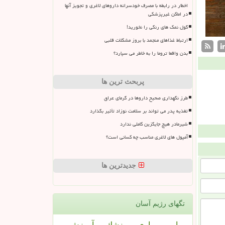
اخطار در رابطه با مصرف خودسرانه داروهای لاغری و تجویز آنها
در اماکن غیرپزشکی
گول نمک های رنگی را نخورید!
ارتباط غذاهای منجمد با بروز مشکلات قلبی
بدن واقعا تروما را به خاطر می سپارد؟
پربحث ترین ها
طرز نگهداری صحیح داروها در گرمای عراق
تغذیه پدر می تواند بر سلامت نوزاد تأثیر بگذارد
شیرمادر هیچ جایگزین کاملی ندارد
آمپول های لاغری مناسب چه کسانی است؟
جدیدترین ها
تگهای رژیم آسان
بیمار
بیماری
پزشك
آموزش