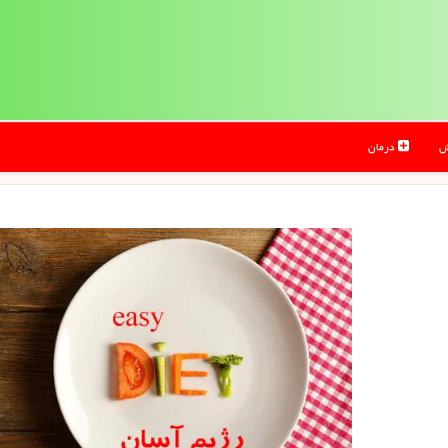
ش
درمان