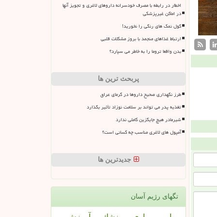
اخطار در رابطه با مصرف خودسرانه داروهای لاغری و تجویز آنها
در اماکن غیرپزشکی
گول نمک های رنگی را نخورید!
ارتباط غذاهای منجمد با بروز مشکلات قلبی
بدن واقعا تروما را به خاطر می سپارد؟
پربحث ترین ها
طرز نگهداری صحیح داروها در گرمای عراق
تغذیه پدر می تواند بر سلامت نوزاد تأثیر بگذارد
شیرمادر هیچ جایگزین کاملی ندارد
آمپول های لاغری مناسب چه کسانی است؟
جدیدترین ها
تگهای رژیم آسان
بیمار
بیماری
پزشك
آموزش