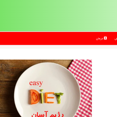
ش
درمان