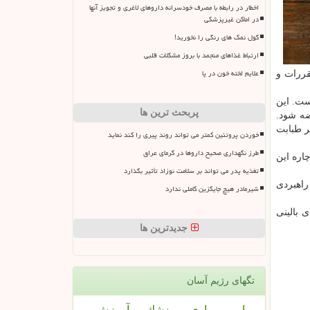
اخطار در رابطه با مصرف خودسرانه داروهای لاغری و تجویز آنها
در اماکن غیرپزشکی
گول نمک های رنگی را نخورید!
ارتباط غذاهای منجمد با بروز مشکلات قلبی
علایم لخته خون در پا
ررات و
ست. این
پربحث ترین ها
ضه شود.
ر طبابت
خوردن پروتئین کمتر می تواند روند پیری را کند نماید
طرز نگهداری صحیح داروها در گرمای عراق
د، ساده نیست. چاره این
تغذیه پدر می تواند بر سلامت نوزاد تأثیر بگذارد
 راهبردی
شیرمادر هیچ جایگزین کاملی ندارد
ی بالینی
جدیدترین ها
تگهای رژیم آسان
بیمار
بیماری
پزشك
آموزش