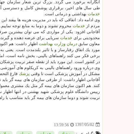
انگارانه برخورد می گردد. بزرگ ترین شعار سازمان جه
طی سال های اخیر، برقراری پوشش كامل و دسترسی آحا
خدمات
بهداشتی و درمانی است.
وی ادامه داد: اتفاقی كه باید در مدیریت هزینه ها بیفتد این
مردم از
خدمات
محروم نشوند و دوما به منابع توجه نماییم.
آقاجانی افزود: یكی از مواردی كه می توان بیشترین صرفه
محدودیتی برای
خدمات
سرپایی برای عرضه دهنده و گیرند
معاون سابق
درمان
وزارت بهداشت
اظهار داشت: هم اكنون
مورد یك اتفاق رفتارساز و با تاثیر بلندمدت است. یعنی به
برخی فكر می كنند راهنماهای بالینی، بخش نامه است، اما 
در كشور است. این مورد باید از نقطه صفر تربیت پزشكا
مشكل در آموزش پزشكی است تا وقتی
پزشك
فارغ التحصی
آقاجانی اظهار داشت: از طرفی سازمان های بیمه گر باید تیم 
كنند. هم اكنون سازمان های بیمه گر مثل یك مشتری معمولی
رییس دانشگاه علوم پزشكی شهید بهشتی در انتها اظهار نم
تربیت شوند و دوما سازمان های بیمه گر باید متناسب با راه
1397/05/02
13:59:56
تگهای خبر:
پزشك
,
خدمات
,
درمان
,
سلام