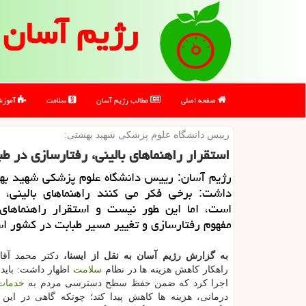
رژیم آسان
صفحه اصلی
مطالب رژیم آسان
سلامت
آموز
رییس دانشگاه علوم پزشكی شهید بهشتی:
استقرار راهنماهای بالینی، رفتارسازی در ط
رژیم آسان: رییس دانشگاه علوم پزشكی شهید بهش
داشت: برخی فكر می كنند راهنماهای بالینی، 
است، اما این ‍طور نیست و استقرار راهنماهای 
مفهوم رفتارسازی و تغییر مسیر طبابت در كشور ا
به گزارش رژیم آسان به نقل از ایسنا،
دكتر محمد آقاج
راهكار كاهش هزینه ها در نظام
سلامت
اظهار داشت: باید 
اجرا كرد كه ضمن حفظ سطح دسترسی مردم به
خدمات
درمانی، هزینه ها كاهش پیدا كند؛ چونكه گاهی در این