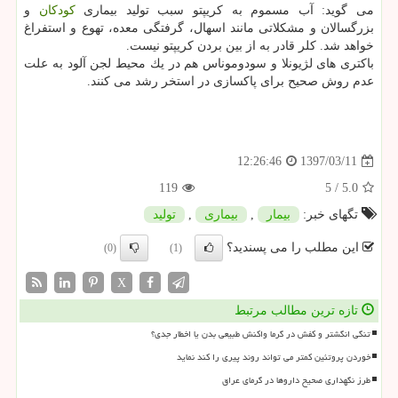
می گوید: آب مسموم به كریپتو سبب تولید بیماری
كودكان
و
بزرگسالان و مشكلاتی مانند اسهال، گرفتگی معده، تهوع و استفراغ
خواهد شد. كلر قادر به از بین بردن كریپتو نیست.
باكتری های لژیونلا و سودوموناس هم در یك محیط لجن آلود به علت
عدم روش صحیح برای پاكسازی در استخر رشد می كنند.
1397/03/11
12:26:46
119
5
/
5.0
تگهای خبر:
بیمار
,
بیماری
,
تولید
این مطلب را می پسندید؟
(0)
(1)
X
تازه ترین مطالب مرتبط
تنگی انگشتر و کفش در گرما واکنش طبیعی بدن یا اخطار جدی؟
خوردن پروتئین کمتر می تواند روند پیری را کند نماید
طرز نگهداری صحیح داروها در گرمای عراق