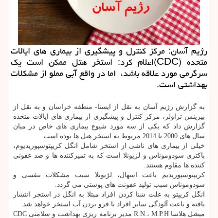
رژیم آسان: مركز كنترل و پیشگیری از بیماری های ایالات
متحده (CDC)اعلام كرد: استخر هتل ممكن است یك
سرگرمی مورد علاقه باشد، اما در واقع آبی مملو از مشكلات
بهداشتی است.
به گزارش رژیم آسان به نقل از ایسنا- منطقه خراسان و به نقل از
بیزینس تراولر، مركز كنترل و پیشگیری از بیماری های ایالات متحده
گزارش داد كه یكی از سه مورد شیوع بیماری های خاص در میان
سال های 2000 تا 2014 مربوط به استخر هتل ها بوده است.
خیلی از بیماری های ناشی از استخر شامل انگل كریپتوسپوریدیوم،
باكتری سودوموناس و لژیونلا است كه به تمیزكننده ها و ضد عفونی
كننده ها مقاوم هستند.
كریپتوسپوریدیم باعث اسهال، لژیونلا سبب مشكلات تنفسی و
سودوموناس سبب تولید عفونت های پوستی می گردد.
انگل كریپتو به علت شنا كردن افراد مبتلا به انگل در استخر انتشار
یافته و باعث آلودگی سایر افراد با فرو بردن آب استخر خواهد شد.
میشل هلاسا R.N.، M.P.H مدیر برنامه ریزی بهداشت و سلامتی CDC