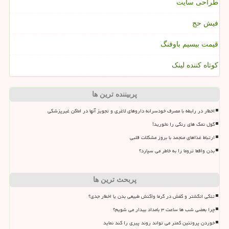
طراحی سایت
فیش حج
قیمت بیسیم باوفنگ
کوتاه کننده لینک
پربیننده ترین ها
اخطار در رابطه با مصرف خودسرانه داروهای لاغری و تجویز آنها در اماکن غیرپزشکی
گول نمک های رنگی را نخورید!
ارتباط غذاهای منجمد با بروز مشکلات قلبی
بدن واقعا تروما را به خاطر می سپارد؟
پربحث ترین ها
تنگی انگشتر و کفش در گرما واکنش طبیعی بدن یا اخطار جدی؟
چرا بعضی شب ها ساعت ۳ بامداد بیدار می شویم؟
خوردن پروتئین کمتر می تواند روند پیری را کند نماید