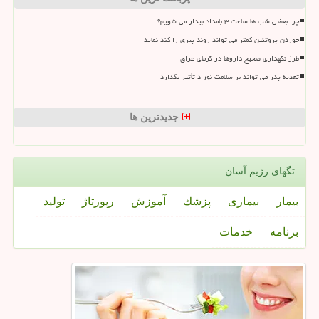
چرا بعضی شب ها ساعت ۳ بامداد بیدار می شویم؟
خوردن پروتئین کمتر می تواند روند پیری را کند نماید
طرز نگهداری صحیح داروها در گرمای عراق
تغذیه پدر می تواند بر سلامت نوزاد تأثیر بگذارد
جدیدترین ها
تگهای رژیم آسان
بیمار
بیماری
پزشك
آموزش
رپورتاژ
تولید
برنامه
خدمات