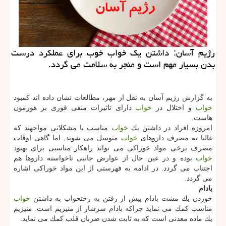
رژیم آسان: داشتن یك خواب خوب برای عملكرد درست
بدن بسیار مهم است و منجر به سلامت می گردد.
به گزارش رژیم آسان به نقل از مهر، مطالعات نشان داده اند كمبود
خواب
و اختلال در
خواب
دارای تاثیرات منفی فوری بر هورمون
هاست.
امروزه افراد در داشتن یك
خواب
مناسب با مشكلاتی مواجهند كه
غالبا به مصرف داروهای
خواب
متوسل می شوند. اما گاهی اوقات
مصرف برخی مواد خوراكی می تواند راهكار مناسبی برای بهبود
خواب
بوده و در عین حال از عوارض جانبی ناخواسته داروها هم
اجتناب می گردد. در ادامه به فهرستی از این مواد خوراكی اشاره
می گردد.
بادام
خوردن یك مشت بادام پیش از رفتن به رختخواب به داشتن
خواب
مناسب كمك می نماید چراكه بادام سرشار از منیزیم است. منیزیم
یك ماده معدنی است كه به ثابت شدن ضربان قلب كمك می نماید.