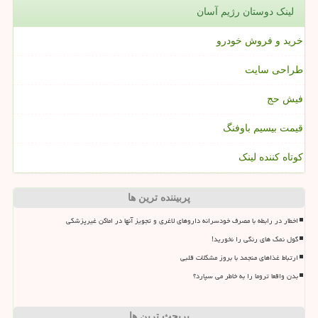
لینک دوستان رژیم آسان
خرید و فروش خودرو
طراحی سایت
فیش حج
قیمت بیسیم باوفنگ
کوتاه کننده لینک
پربیننده ترین ها
اخطار در رابطه با مصرف خودسرانه داروهای لاغری و تجویز آنها در اماکن غیرپزشکی
گول نمک های رنگی را نخورید!
ارتباط غذاهای منجمد با بروز مشکلات قلبی
بدن واقعا تروما را به خاطر می سپارد؟
پربحث ترین ها