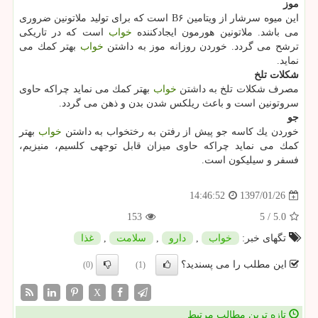
موز
این میوه سرشار از ویتامین B۶ است كه برای تولید ملاتونین ضروری
می باشد. ملاتونین هورمون ایجادكننده
خواب
است كه در تاریكی
ترشح می گردد. خوردن روزانه موز به داشتن
خواب
بهتر كمك می
نماید.
شكلات تلخ
مصرف شكلات تلخ به داشتن
خواب
بهتر كمك می نماید چراكه حاوی
سروتونین است و باعث ریلكس شدن بدن و ذهن می گردد.
جو
خوردن یك كاسه جو پیش از رفتن به رختخواب به داشتن
خواب
بهتر
كمك می نماید چراكه حاوی میزان قابل توجهی كلسیم، منیزیم،
فسفر و سیلیكون است.
1397/01/26
14:46:52
153
5
/
5.0
تگهای خبر:
خواب
,
دارو
,
سلامت
,
غذا
این مطلب را می پسندید؟
(0)
(1)
X
تازه ترین مطالب مرتبط