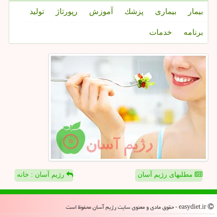
بیمار
بیماری
پزشك
آموزش
رپورتاژ
تولید
برنامه
خدمات
مطلبهای رژیم آسان
رژیم آسان : خانه
easydiet.ir - حقوق مادی و معنوی سایت رژیم آسان محفوظ است