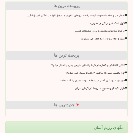
پربیننده ترین ها
اخطار در رابطه با مصرف خودسرانه داروهای لاغری و تجویز آنها در اماکن غیرپزشکی
گول نمک های رنگی را نخورید!
ارتباط غذاهای منجمد با بروز مشکلات قلبی
بدن واقعا تروما را به خاطر می سپارد؟
پربحث ترین ها
تنگی انگشتر و کفش در گرما واکنش طبیعی بدن یا اخطار جدی؟
چرا بعضی شب ها ساعت ۳ بامداد بیدار می شویم؟
خوردن پروتئین کمتر می تواند روند پیری را کند نماید
طرز نگهداری صحیح داروها در گرمای عراق
جدیدترین ها
تگهای رژیم آسان