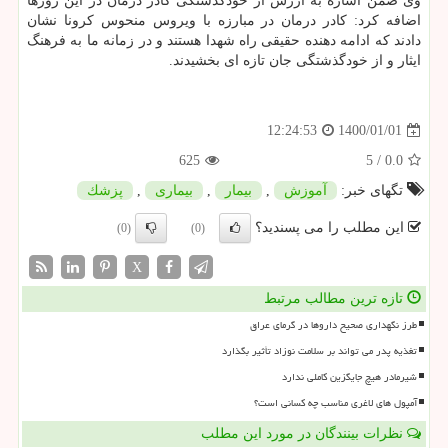
وی ضمن اشاره به ارزش از خودگذشتگی کادر درمان در این روزها
اضافه کرد: کادر درمان در مبارزه با ویروس منحوس کرونا نشان
دادند که ادامه دهنده حقیقی راه شهدا هستند و در زمانه ما به فرهنگ
ایثار و از خودگذشتگی جان تازه ای بخشیدند.
1400/01/01
12:24:53
625
5
/
0.0
تگهای خبر:
آموزش
,
بیمار
,
بیماری
,
پزشك
این مطلب را می پسندید؟
(0)
(0)
X
تازه ترین مطالب مرتبط
طرز نگهداری صحیح داروها در گرمای عراق
تغذیه پدر می تواند بر سلامت نوزاد تأثیر بگذارد
شیرمادر هیچ جایگزین کاملی ندارد
آمپول های لاغری مناسب چه کسانی است؟
نظرات بینندگان در مورد این مطلب