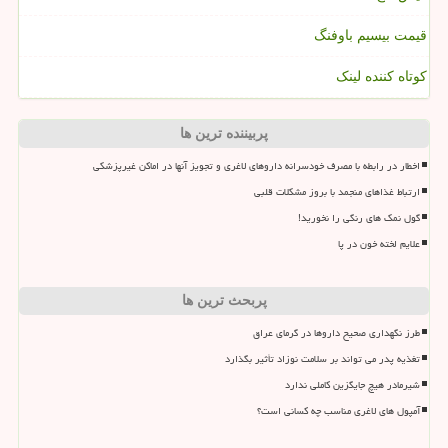
قیمت بیسیم باوفنگ
کوتاه کننده لینک
پربیننده ترین ها
اخطار در رابطه با مصرف خودسرانه داروهای لاغری و تجویز آنها در اماکن غیرپزشکی
ارتباط غذاهای منجمد با بروز مشکلات قلبی
گول نمک های رنگی را نخورید!
علایم لخته خون در پا
پربحث ترین ها
طرز نگهداری صحیح داروها در گرمای عراق
تغذیه پدر می تواند بر سلامت نوزاد تأثیر بگذارد
شیرمادر هیچ جایگزین کاملی ندارد
آمپول های لاغری مناسب چه کسانی است؟