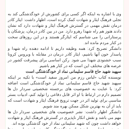
وی با اشاره به اینکه اگر کسی برای کشورش از خودگذشتگی کند به
تجلی فرهنگ ایثار و شهادت کمک کرده است، اظهار داشت: ایثار کادر
درمان نقش مهمی در گسترش فرهنگ ایثار و شهادت دارد که نشان
دادند هنوز هم راه شهدا رهرو دارد. من در بین کادر درمان، پزشکان یا
پرستارانی را می شناسم که ایثارگر هستند و در این روزهای سخت
در کنار مردم مانده اند.
دانشگر تصریح کرد: همه وظیفه داریم تا ادامه دهنده راه شهدا و
پاسدار خون آنها باشیم، ایثار کادر درمان در مقابله با ویروس کرونا
سبب خشنودی شهدا می شود. رکن اساسی برای پیشرفت کشور در
عرصه های مختلف این است که در کنار هم باشیم.
سپهبد شهید حاج قاسم سلیمانی نماد از خودگذشتگی است
نویسنده کتاب «لباس رزم من امروز سفید است» با تکیه بر اینکه
سپهبد شهید حاج قاسم سلیمانی نماد از خودگذشتگی است اضافه
کرد: با عنایت به خصوصیت های برجسته شخصیتی سردار دل ها
تصمیم دارم در ارتباط با او اثر قابل دفاعی را تولید کنم، ادبیات بستر
مناسبی برای تولید اثر در جهت ترویج فرهنگ ایثار و شهادت است که
باید از آن به بهترین شکل ممکن بهره مند شویم.
دانشگر اظهار داشت: نشر خصوصیت های شخصیتی سردار دل ها
مهم می باشد و نقش انکار ناپذیری در گسترش فرهنگ ایثار و شهادت
خواهد داشت چون که شهید سلیمانی نماد از خود گذشتگی بوده اند.