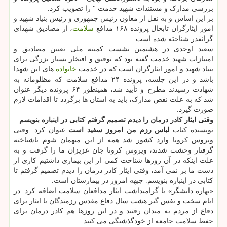
بررسی مدارک و مستندات شهید خدمت " را تصویب کرد.
بر این اساس و به نقل از معاون رئیس جمهوری و رئیس بنیاد شهید و
امور ایثارگران تابحال پرونده ۱۶۸ مدافع
سلامت
، از مصادیق شهدای
گرانقدر شناخته شده است.
سعید اوحدی در هشتمین نشست کمیته ملی تعیین مصادیق و
امتیازات شهید خدمت گفته بود که توفیق و افتخار بسیار بزرگی برای
بنیاد شهید و امور ایثارگران است که در خدمت
خانواده
های این شهدا
باشد و در این جلسه، پرونده ۲۴ مدافع سلامت که مظلومانه به
شهادت رسیدند مطرح و تأیید شد، همینطور ۶۴ پرونده دیگر عنوان
شد که به علت نقص مدارک، باید به استان ها برگردد تا اقدامات لازم
صورت گیرد.
وقتی ایثار کادر درمان را دیدم تصمیم گرفتم کتابی در اینباره بنویسم
نویسنده کتاب
لباس رزم من امروز سفید است
عنوان کرد: وقتی
ویروس کرونا وارد کشور شد همه از این میهمان شوم ناشناخته
گرفتار وحشت شدند، ویروس کرونا جان عزیزان ما را گرفت و به
علت اینکه در آن روزها شناخت کمی از این بیماری داشتیم کاری از
دست ما بر نمی آمد، وقتی ایثار کادر درمان را دیدم تصمیم گرفتم تا
کتابی در اینباره بنویسم. جبهه امروز در بیمارستان است.
«بهاره دانشگر» با گرامیداشت ایثار مدافعان سلامت اضافه کرد: در
ایام سخت و نفس گیر هشت سال دفاع مقدس رزمندگان با ایثار برای
دفاع از مردم به میدان رفتند و در این روزها هم کادر درمان برای
حفظ سلامت جامعه از خودگذشتگی می کنند.