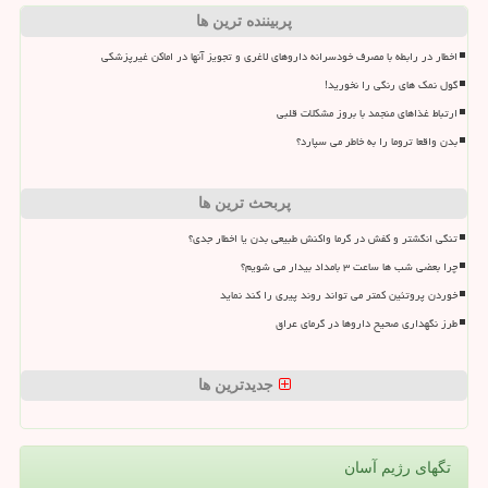
پربیننده ترین ها
اخطار در رابطه با مصرف خودسرانه داروهای لاغری و تجویز آنها در اماکن غیرپزشکی
گول نمک های رنگی را نخورید!
ارتباط غذاهای منجمد با بروز مشکلات قلبی
بدن واقعا تروما را به خاطر می سپارد؟
پربحث ترین ها
تنگی انگشتر و کفش در گرما واکنش طبیعی بدن یا اخطار جدی؟
چرا بعضی شب ها ساعت ۳ بامداد بیدار می شویم؟
خوردن پروتئین کمتر می تواند روند پیری را کند نماید
طرز نگهداری صحیح داروها در گرمای عراق
جدیدترین ها
تگهای رژیم آسان