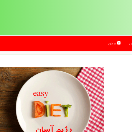
ش
درمان