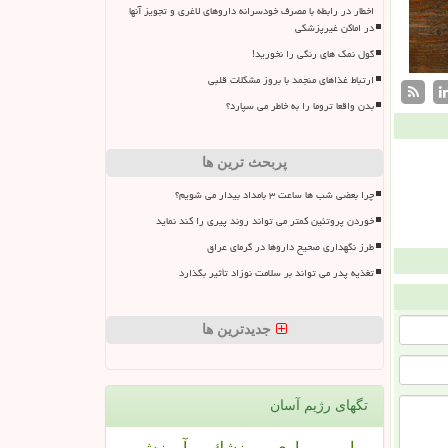
اخطار در رابطه با مصرف خودسرانه داروهای لاغری و تجویز آنها
در اماکن غیرپزشکی
گول نمک های رنگی را نخورید!
ارتباط غذاهای منجمد با بروز مشکلات قلبی
بدن واقعا تروما را به خاطر می سپارد؟
پربحث ترین ها
چرا بعضی شب ها ساعت ۳ بامداد بیدار می شویم؟
خوردن پروتئین کمتر می تواند روند پیری را کند نماید
طرز نگهداری صحیح داروها در گرمای عراق
تغذیه پدر می تواند بر سلامت نوزاد تأثیر بگذارد
جدیدترین ها
تگهای رژیم آسان
بیمار
بیماری
پزشك
آموزش