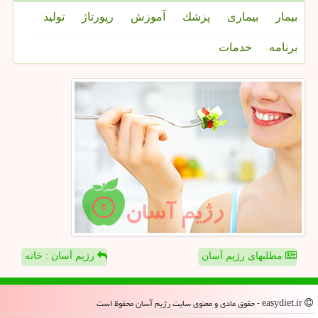
بیمار
بیماری
پزشك
آموزش
رپورتاژ
تولید
برنامه
خدمات
مطلبهای رژیم آسان
رژیم آسان : خانه
easydiet.ir - حقوق مادی و معنوی سایت رژیم آسان محفوظ است