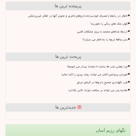
پربیننده ترین ها
اخطار در رابطه با مصرف خودسرانه داروهای لاغری و تجویز آنها در اماکن غیرپزشکی
گول نمک های رنگی را نخورید!
ارتباط غذاهای منجمد با بروز مشکلات قلبی
بدن واقعا تروما را به خاطر می سپارد؟
پربحث ترین ها
چرا بعضی شب ها ساعت ۳ بامداد بیدار می شویم؟
خوردن پروتئین کمتر می تواند روند پیری را کند نماید
طرز نگهداری صحیح داروها در گرمای عراق
تغذیه پدر می تواند بر سلامت نوزاد تأثیر بگذارد
جدیدترین ها
تگهای رژیم آسان