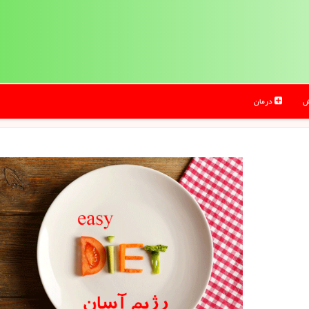
ش
درمان