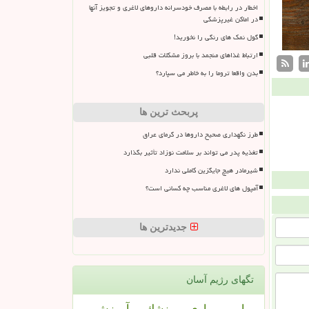
اخطار در رابطه با مصرف خودسرانه داروهای لاغری و تجویز آنها
در اماکن غیرپزشکی
گول نمک های رنگی را نخورید!
ارتباط غذاهای منجمد با بروز مشکلات قلبی
بدن واقعا تروما را به خاطر می سپارد؟
پربحث ترین ها
طرز نگهداری صحیح داروها در گرمای عراق
تغذیه پدر می تواند بر سلامت نوزاد تأثیر بگذارد
شیرمادر هیچ جایگزین کاملی ندارد
آمپول های لاغری مناسب چه کسانی است؟
جدیدترین ها
تگهای رژیم آسان
بیمار
بیماری
پزشك
آموزش