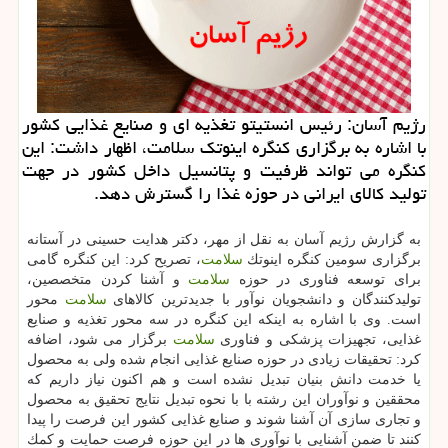
رژیم آسان: رئیس انستیتو تغذیه ای و صنایع غذایی كشور
با اشاره به برگزاری كنگره اینوتك سلامت، اظهار داشت: این
كنگره می تواند ظرفیت و پتانسیل داخل كشور در جهت
تولید كالای ایرانی در حوزه غذا را گسترش دهد.
به گزارش رژیم آسان به نقل از مهر، دكتر هدایت حسینی در آستانه
برگزاری سومین كنگره اینوتك
سلامت
، تصریح كرد: این كنگره گامی
برای توسعه فناوری در حوزه
سلامت
و آشنا كردن متخصصین،
تولیدكنندگان و دانشجویان نوآور با جدیدترین كالاهای
سلامت
محور
است. وی با اشاره به اینكه این كنگره در سه محور تغذیه و صنایع
غذایی، تجهیزات پزشكی و فناوری
سلامت
برگزار می شود، اضافه
كرد: تحقیقات زیادی در حوزه صنایع غذایی انجام شده ولی به محصول
یا خدمت دانش بنیان تبدیل نشده است و هم اكنون نیاز داریم كه
محققین و نوآوران این رشته با با نحوه تبدیل نتایج تحقیق به محصول
و تجاری سازی آن آشنا شوند و صنایع غذایی كشور این فرصت را پیدا
كنند تا ضمن آشنایی با نوآوری ها در این حوزه فرصت حمایت و كمك