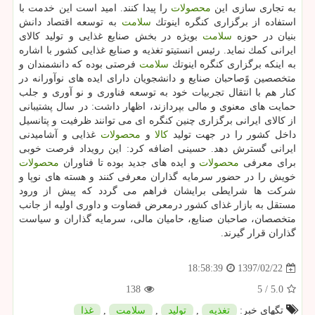
به تجاری سازی این
محصولات
را پیدا كنند. امید است این خدمت با
استفاده از برگزاری كنگره اینوتك
سلامت
به توسعه اقتصاد دانش
بنیان در حوزه
سلامت
بویژه در بخش صنایع غذایی و تولید كالای
ایرانی كمك نماید. رئیس انستیتو تغذیه و صنایع غذایی كشور با اشاره
به اینكه برگزاری كنگره اینوتك
سلامت
فرصتی بوده كه دانشمندان و
متخصصین وًصاحبان صنایع و دانشجویان دارای ایده های نوآورانه در
كنار هم با انتقال تجربیات خود به توسعه فناوری و نو آوری و جلب
حمایت های معنوی و مالی بپردازند، اظهار داشت: در سال پشتیبانی
از كالای ایرانی برگزاری چنین كنگره ای می توانند ظرفیت و پتانسیل
داخل كشور را در جهت تولید
كالا
و
محصولات
غذایی و آشامیدنی
ایرانی گسترش دهد. حسینی اضافه كرد: این رویداد فرصت خوبی
برای معرفی
محصولات
و ایده های جدید بوده تا فناوران
محصولات
خویش را در حضور سرمایه گذاران معرفی كنند و هسته های نوپا و
شركت ها شرایطی برایشان فراهم می گردد كه پیش از ورود
مستقل به بازار غذای كشور درمعرض قضاوت و داوری اولیه از جانب
متخصصان، صاحبان صنایع، حامیان مالی، سرمایه گذاران و سیاست
گذاران قرار گیرند.
1397/02/22
18:58:39
138
5
/
5.0
تگهای خبر:
تغذیه
,
تولید
,
سلامت
,
غذا