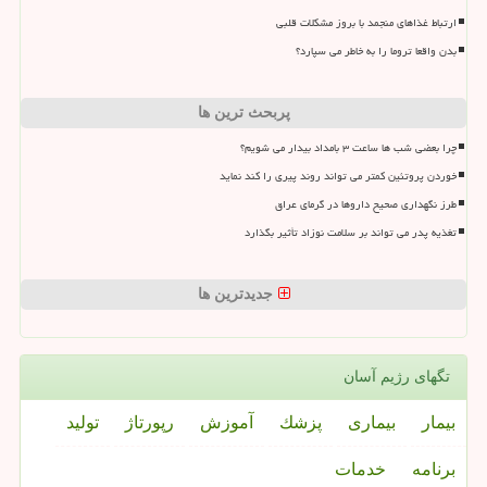
ارتباط غذاهای منجمد با بروز مشکلات قلبی
بدن واقعا تروما را به خاطر می سپارد؟
پربحث ترین ها
چرا بعضی شب ها ساعت ۳ بامداد بیدار می شویم؟
خوردن پروتئین کمتر می تواند روند پیری را کند نماید
طرز نگهداری صحیح داروها در گرمای عراق
تغذیه پدر می تواند بر سلامت نوزاد تأثیر بگذارد
جدیدترین ها
تگهای رژیم آسان
بیمار
بیماری
پزشك
آموزش
رپورتاژ
تولید
برنامه
خدمات