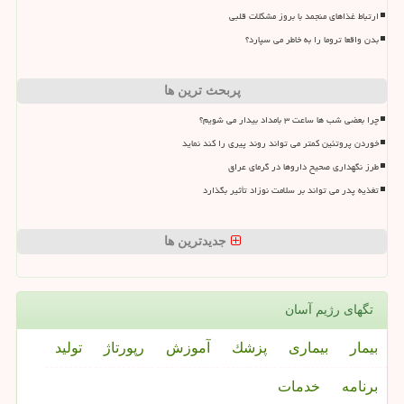
ارتباط غذاهای منجمد با بروز مشکلات قلبی
بدن واقعا تروما را به خاطر می سپارد؟
پربحث ترین ها
چرا بعضی شب ها ساعت ۳ بامداد بیدار می شویم؟
خوردن پروتئین کمتر می تواند روند پیری را کند نماید
طرز نگهداری صحیح داروها در گرمای عراق
تغذیه پدر می تواند بر سلامت نوزاد تأثیر بگذارد
جدیدترین ها
تگهای رژیم آسان
بیمار
بیماری
پزشك
آموزش
رپورتاژ
تولید
برنامه
خدمات