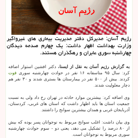
رژیم آسان: مدیركل دفتر مدیریت بیماری های غیرواگیر
وزارت بهداشت اظهار داشت: یك چهارم صدمه دیدگان
چهارشنبه سوری عابران و رهگذران هستند.
به گزارش رژیم آسان به نقل از ایسنا،
دكتر افشین استوار اضافه
كرد: سال ۹۵ متاسفانه ۱۶ نفر در حوادث چهارشنبه سوری
فوت
كردند. بیش از ۵۰۰ نفر در بیمارستان ها بستری شدند و ۳۰ نفر هم
دچار معلولیت شدند.
وی اضافه كرد: بیشترین موارد حادثه در تهران رخ داد ولی به نسبت
جمعیت استان ها باید اظهار داشت كه استان های غربی، كردستان،
آذربایجان غربی و همدان بیشترین سوانح را داشتند.
وی بیان داشت: اغلب سوانح مربوط به نوجوانان پسر بوده كه بیش
از ۸۰ درصد را تشكیل می دهد، یعنی دو - سوم حوادث چهارشنبه
سوری مربوط به نوجوانان است.