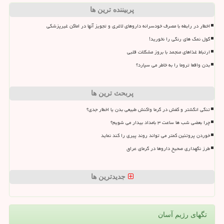
پربیننده ترین ها
اخطار در رابطه با مصرف خودسرانه داروهای لاغری و تجویز آنها در اماکن غیرپزشکی
گول نمک های رنگی را نخورید!
ارتباط غذاهای منجمد با بروز مشکلات قلبی
بدن واقعا تروما را به خاطر می سپارد؟
پربحث ترین ها
تنگی انگشتر و کفش در گرما واکنش طبیعی بدن یا اخطار جدی؟
چرا بعضی شب ها ساعت ۳ بامداد بیدار می شویم؟
خوردن پروتئین کمتر می تواند روند پیری را کند نماید
طرز نگهداری صحیح داروها در گرمای عراق
جدیدترین ها
تگهای رژیم آسان