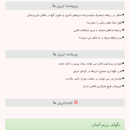
پربیننده ترین ها
اخطار در رابطه با مصرف خودسرانه داروهای لاغری و تجویز آنها در اماکن غیرپزشکی
گول نمک های رنگی را نخورید!
ارتباط غذاهای منجمد با بروز مشکلات قلبی
بدن واقعا تروما را به خاطر می سپارد؟
پربحث ترین ها
خوردن پروتئین کمتر می تواند روند پیری را کند نماید
طرز نگهداری صحیح داروها در گرمای عراق
تغذیه پدر می تواند بر سلامت نوزاد تأثیر بگذارد
شیرمادر هیچ جایگزین کاملی ندارد
جدیدترین ها
تگهای رژیم آسان