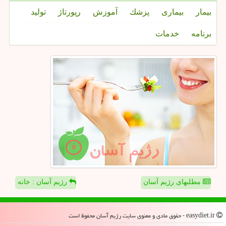
بیمار
بیماری
پزشك
آموزش
رپورتاژ
تولید
برنامه
خدمات
مطلبهای رژیم آسان
رژیم آسان : خانه
easydiet.ir - حقوق مادی و معنوی سایت رژیم آسان محفوظ است